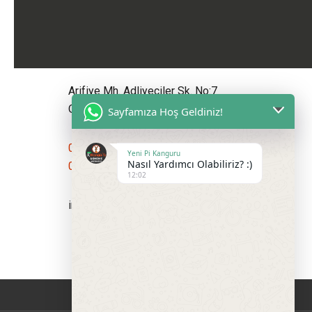
Arifiye Mh. Adliyeciler Sk. No:7
Odunpazarı/Eskişehir
Sayfamıza Hoş Geldiniz!
0 552 516 85 45
Yeni Pi Kanguru
Nasıl Yardımcı Olabiliriz? :)
0 555 100 31 41
12:02
info@yenipikanguru.net