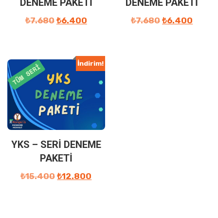
DENEME PAKETİ
DENEME PAKETİ
₺
7.680
₺
6.400
₺
7.680
₺
6.400
İndirim!
YKS – SERİ DENEME
PAKETİ
₺
15.400
₺
12.800