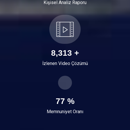
Kişisel Analiz Raporu
9,926
+
İzlenen Video Çözümü
92
%
Memnuniyet Oranı