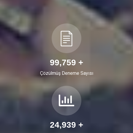
119,120
+
Çözülmüş Deneme Sayısı
29,780
+