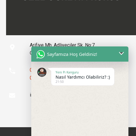
Arifiye Mh. Adliyeciler Sk. No:7
Odunpazarı/Eskişehir
Sayfamıza Hoş Geldiniz!
0 552 516 85 45
Yeni Pi Kanguru
Nasıl Yardımcı Olabiliriz? :)
0 555 100 31 41
21:50
info@yenipikanguru.net