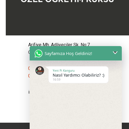
Arifiye Mh. Adliyeciler Sk. No:7
Odunpazarı/Eskişehir
Sayfamıza Hoş Geldiniz!
0 552 516 85 45
Yeni Pi Kanguru
Nasıl Yardımcı Olabiliriz? :)
0 555 100 31 41
16:59
info@yenipikanguru.net